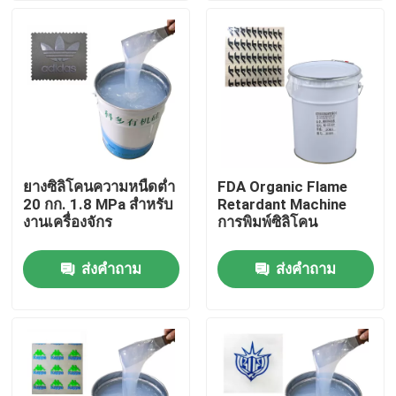
ทัวร์โรงงาน
ควบคุมคุณภาพ
ติดต่อเรา
ยางซิลิโคนความหนืดต่ำ
FDA Organic Flame
20 กก. 1.8 MPa สำหรับ
Retardant Machine
ขอใบเสนอราคา
งานเครื่องจักร
การพิมพ์ซิลิโคน
ส่งคำถาม
ส่งคำถาม
หมึกยางซิลิโคน
หมึกพิมพ์ซิลิโคนสกรีน
หมึกซิลิโคนลายนูน