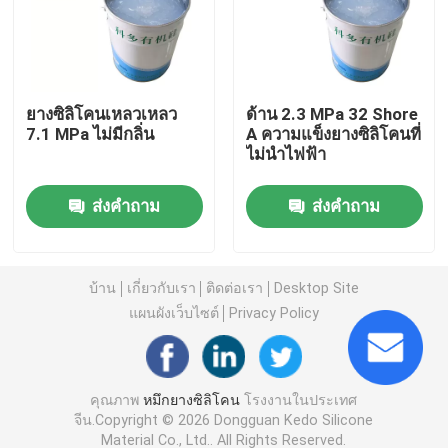
ซิลิโคนแม่พิมพ์เหลว
ยางซิลิโคนเหลวเหลว
ด้าน 2.3 MPa 32 Shore
ถุงเท้าซิลิโคน
7.1 MPa ไม่มีกลิ่น
A ความแข็งยางซิลิโคนที่
ไม่นำไฟฟ้า
หมึกพิมพ์ถ่ายเทความร้อน
ส่งคำถาม
ส่งคำถาม
เคลือบซิลิโคน
บ้าน
เกี่ยวกับเรา
ติดต่อเรา
Desktop Site
ซิลิโคนด้าน
แผนผังเว็บไซต์
Privacy Policy
ซิลิโคนเคลือบเงา
คุณภาพ
หมึกยางซิลิโคน
โรงงานในประเทศ
จีน.Copyright © 2026 Dongguan Kedo Silicone
ยางซิลิโคนนำไฟฟ้า
Material Co., Ltd.. All Rights Reserved.