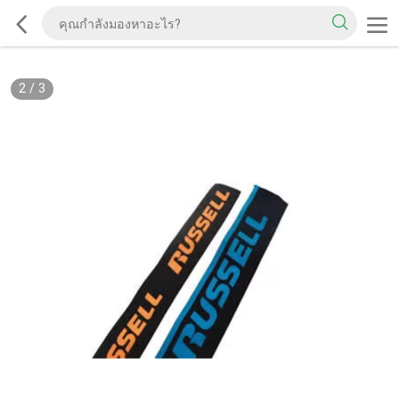
2
/
3