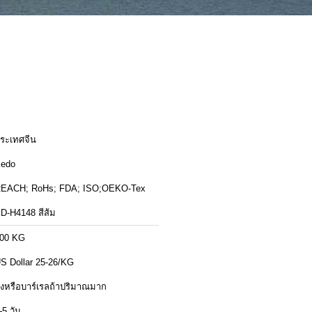
ระเทศจีน
edo
EACH; RoHs; FDA; ISO;OEKO-Tex
D-H4148 สีส้ม
00 KG
S Dollar 25-26/KG
ังหรือบาร์เรลถ้าปริมาณมาก
-5 วัน