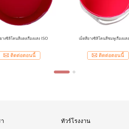
 Anti Fade Blue Soft Gel Paste
เม็ดสีซิลิโคนเหลวสีเขียวที่มีความ
RoHs
ติดต่อตอนนี้
ติดต่อตอนนี้
รา
ทัวร์โรงงาน