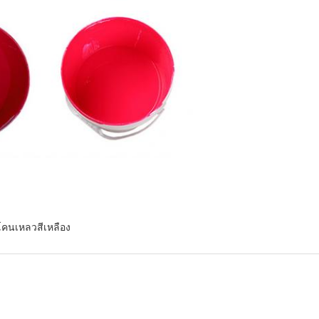
ิโคนเหลวสีเหลือง