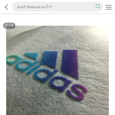
2
/
5