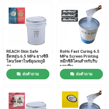
ผลิตภัณฑ์
หมึกยางซิลิโคน
หมึกพิมพ์ซิลิโคนสกรีน
REACH Skin Safe
RoHs Fast Curing 6.5
ยืดหยุ่น 6.5 MPa ยางซิลิ
MPa Screen Printing
หมึกซิลิโคนลายนูน
โคนวัลคาไนซ์อุณหภูมิ
หมึกซิลิโคนสำหรับริบ
สูง
บอนพิษ
ส่งคำถาม
ส่งคำถาม
ซิลิโคนแม่พิมพ์เหลว
ถุงเท้าซิลิโคน
หมึกพิมพ์ถ่ายเทความร้อน