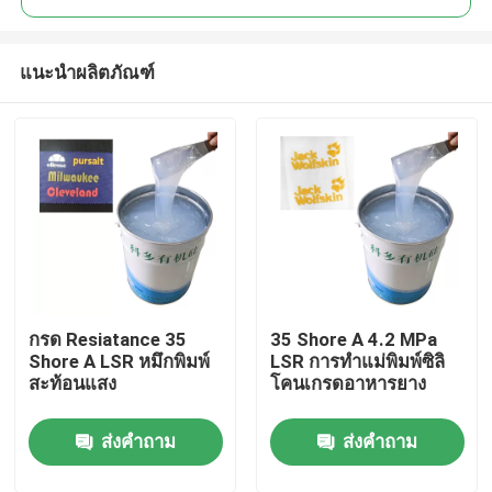
แนะนำผลิตภัณฑ์
กรด Resiatance 35
35 Shore A 4.2 MPa
บ้าน
Shore A LSR หมึกพิมพ์
LSR การทำแม่พิมพ์ซิลิ
สะท้อนแสง
โคนเกรดอาหารยาง
เกี่ยวกับเรา
ส่งคำถาม
ส่งคำถาม
รายชื่อผู้ติดต่อ